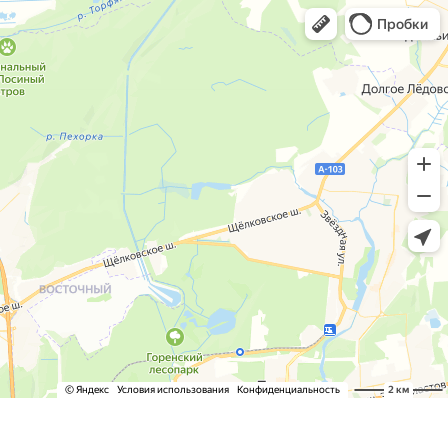
Адрес:
105122
,
г. Москва
,
Щелковское шоссе д.5 офис
713