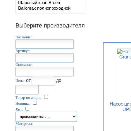
Шаровый кран Broen
Ballomax полнопроходной
Выберите производителя
Название:
Артикул:
Описание:
от
до
Цена:
Товар по акции:
Новинка:
Насос ци
Хит:
UPS
Материал: