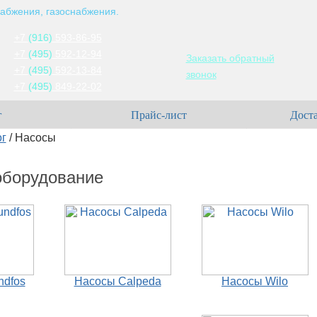
абжения, газоснабжения.
+7
(916)
593-86-95
+7
(495)
592-12-94
Заказать обратный
+7
(495)
592-13-84
звонок
+7
(495)
849-22-02
г
Прайс-лист
Доста
ог
/
Насосы
оборудование
ndfos
Насосы Calpeda
Насосы Wilo