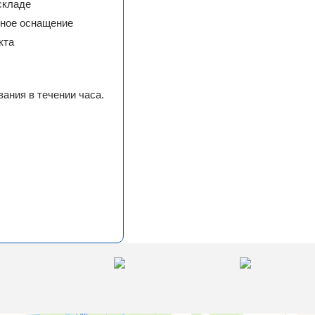
складе
сное оснащение
кта
ания в течении часа.