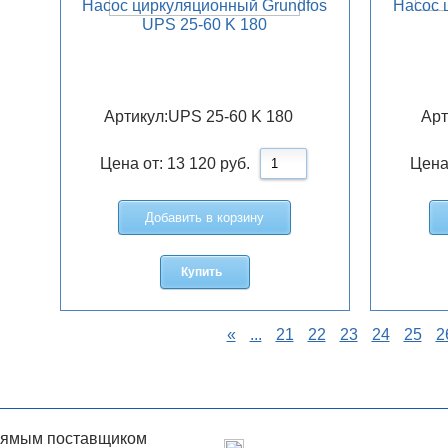
Насос циркуляционный Grundfos
Насос 
UPS 25-60 K 180
Артикул:
UPS 25-60 K 180
Арт
Цена от:
13 120
руб.
Цена
Добавить в корзину
Купить
«
...
21
22
23
24
25
2
рямым поставщиком