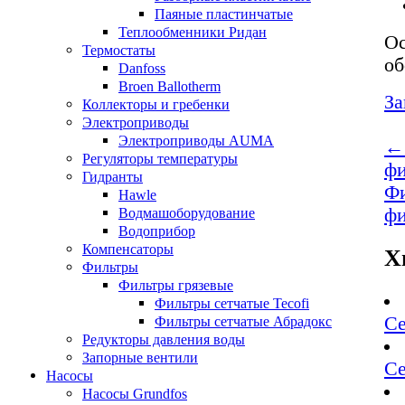
Паяные пластинчатые
Теплообменники Ридан
Ос
Термостаты
об
Danfoss
Broen Ballotherm
За
Коллекторы и гребенки
Электроприводы
Электроприводы AUMA
← 
Регуляторы температуры
фи
Гидранты
Фи
Hawle
фи
Водмашоборудование
Водоприбор
Компенсаторы
Х
Фильтры
Фильтры грязевые
Фильтры сетчатые Tecofi
Се
Фильтры сетчатые Абрадокс
Редукторы давления воды
Запорные вентили
Се
Насосы
Насосы Grundfos