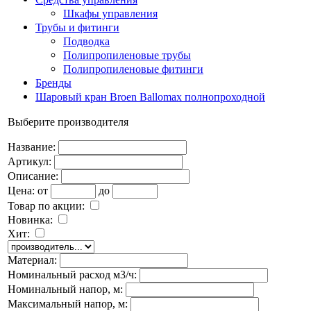
Шкафы управления
Трубы и фитинги
Подводка
Полипропиленовые трубы
Полипропиленовые фитинги
Бренды
Шаровый кран Broen Ballomax полнопроходной
Выберите производителя
Название:
Артикул:
Описание:
Цена:
от
до
Товар по акции:
Новинка:
Хит:
Материал:
Номинальный расход м3/ч:
Номинальный напор, м:
Максимальный напор, м: