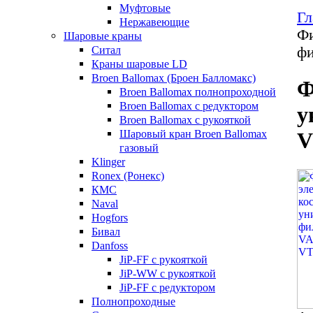
Муфтовые
Гл
Нержавеющие
Фи
Шаровые краны
Ситал
фи
Краны шаровые LD
Broen Ballomax (Броен Балломакс)
Ф
Broen Ballomax полнопроходной
Broen Ballomax с редуктором
у
Broen Ballomax с рукояткой
Шаровый кран Broen Ballomax
V
газовый
Klinger
Ronex (Ронекс)
КМС
Naval
Hogfors
Бивал
Danfoss
JiP-FF с рукояткой
JiP-WW с рукояткой
JiP-FF с редуктором
Полнопроходные