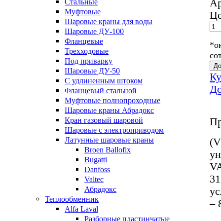
А
Стальные
Муфтовые
Це
Шаровые краны для воды
Шаровые ДУ-100
Фланцевые
*о
Трехходовые
со
Под приварку
До
Шаровые ДУ-50
Ку
С удлиненным штоком
До
Фланцевый стальной
Муфтовые полнопроходные
Шаровые краны Абрадокс
Кран газовый шаровой
Пр
Шаровые с электроприводом
Латунные шаровые краны
(V
Broen Ballofix
ун
Bugatti
VA
Danfoss
31
Valtec
Абрадокс
ус
Теплообменник
– 
Alfa Laval
Разборные пластинчатые