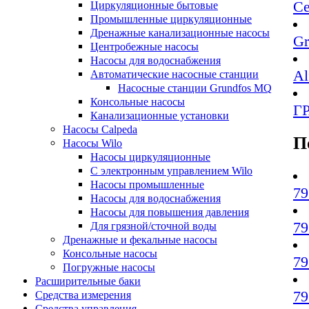
Се
Циркуляционные бытовые
Промышленные циркуляционные
Дренажные канализационные насосы
Gr
Центробежные насосы
Насосы для водоснабжения
Al
Автоматические насосные станции
Насосные станции Grundfos MQ
Консольные насосы
Г
Канализационные установки
Насосы Calpeda
П
Насосы Wilo
Насосы циркуляционные
С электронным управлением Wilo
Насосы промышленные
79
Насосы для водоснабжения
Насосы для повышения давления
79
Для грязной/сточной воды
Дренажные и фекальные насосы
Консольные насосы
79
Погружные насосы
Расширительные баки
79
Средства измерения
Средства управления