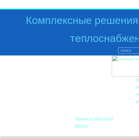
Комплексные решения 
теплоснабжен
+7
(
+7
(
+7
(
+7
(
Заказать обратный
звонок