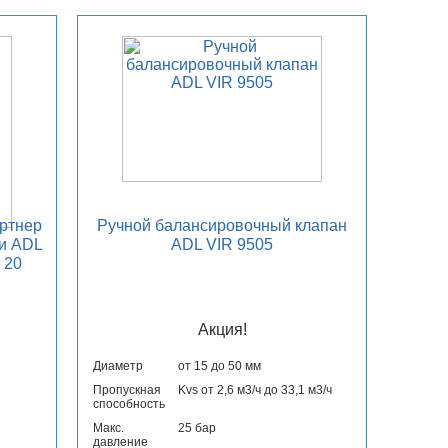
ртнер
Ручной балансировочный клапан
и ADL
ADL VIR 9505
 20
Акция!
Диаметр
от 15 до 50 мм
Пропускная
Kvs от 2,6 м3/ч до 33,1 м3/ч
способность
Макс.
25 бар
давление