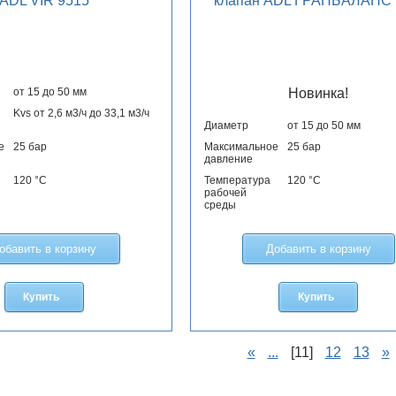
ADL VIR 9515
клапан ADL ГРАНБАЛАНС
от 15 до 50 мм
Новинка!
Kvs от 2,6 м3/ч до 33,1 м3/ч
Диаметр
от 15 до 50 мм
е
25 бар
Максимальное
25 бар
давление
120 °С
Температура
120 °С
рабочей
среды
обавить в корзину
Добавить в корзину
Купить
Купить
«
...
[11]
12
13
»