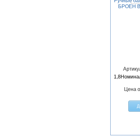
Ручные ба
БРОЕН Ba
Артику
1,8
Номинал
Цена о
Д