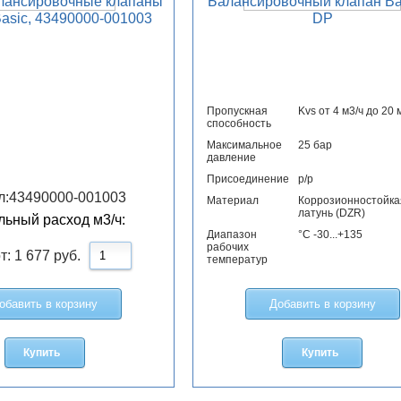
лансировочные клапаны
Балансировочный клапан Bal
sic, 43490000-001003
DP
Пропускная
Kvs от 4 м3/ч до 20 
способность
Максимальное
25 бар
давление
Присоединение
р/р
л:
43490000-001003
Материал
Коррозионностойка
латунь (DZR)
ьный расход м3/ч:
Диапазон
°С -30...+135
рабочих
т:
1 677
руб.
температур
обавить в корзину
Добавить в корзину
Купить
Купить