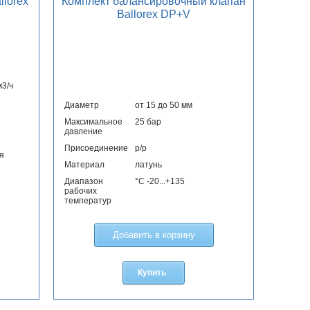
lorex
Комплект балансировочный клапан
Ballorex DP+V
м3/ч
Диаметр
от 15 до 50 мм
Максимальное
25 бар
давление
Присоединение
p/p
я
Материал
латунь
Диапазон
°С -20...+135
рабочих
температур
Добавить в корзину
Купить