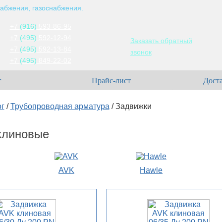
абжения, газоснабжения.
+7
(916)
593-86-95
+7
(495)
592-12-94
Заказать обратный
+7
(495)
592-13-84
звонок
+7
(495)
849-22-02
г
Прайс-лист
Доста
ог
/
Трубопроводная арматура
/
Задвижки
клиновые
AVK
Hawle