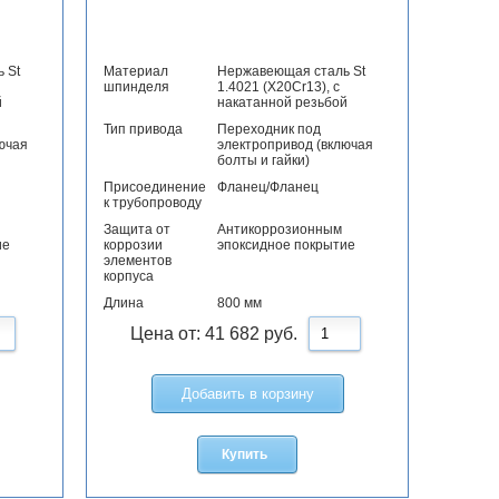
 St
Материал
Нержавеющая сталь St
шпинделя
1.4021 (X20Cr13), с
й
накатанной резьбой
Тип привода
Переходник под
ючая
электропривод (включая
болты и гайки)
Присоединение
Фланец/Фланец
к трубопроводу
Защита от
Антикоррозионным
ие
коррозии
эпоксидное покрытие
элементов
корпуса
Длина
800 мм
Цена от:
41 682
руб.
Добавить в корзину
Купить