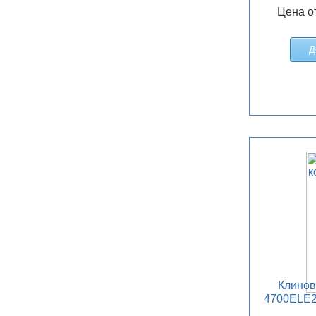
Цена о
Д
Клино
4700ELE2