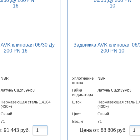
AVK клиновая 06/30 Ду
Задвижка AVK клиновая 06/
200 PN 16
200 PN 10
NBR
Уплотнение
NBR
штока
Латунь CuZn39Pb3
Гайка
Латунь CuZn39Pb3
индикатора
Нержавеющая сталь 1.4104
Шток
Нержавеющая сталь 1.
(430F)
(430F)
Синий
Цвет
Синий
71
Вес, кг
71
т:
91 443
руб.
Цена от:
88 806
руб.