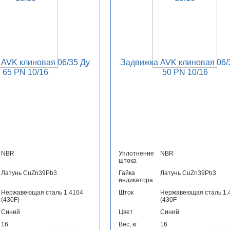
AVK клиновая 06/35 Ду
Задвижка AVK клиновая 06/
65 PN 10/16
50 PN 10/16
NBR
Уплотнение
NBR
штока
Латунь CuZn39Pb3
Гайка
Латунь CuZn39Pb3
индикатора
Нержавеющая сталь 1.4104
Шток
Нержавеющая сталь 1.
(430F)
(430F
Синий
Цвет
Синий
16
Вес, кг
16