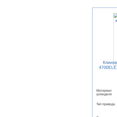
Клино
4700ELE2
Материал
шпинделя
Тип привода