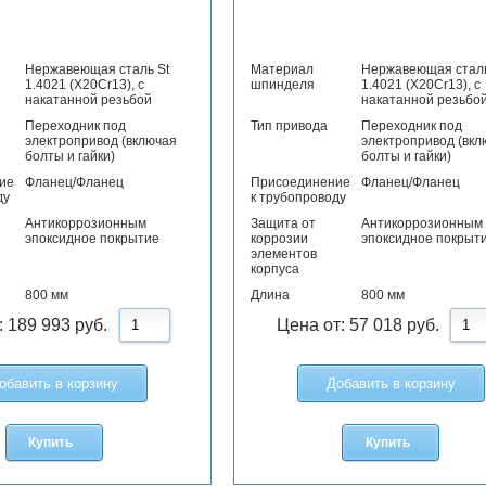
Нержавеющая сталь St
Материал
Нержавеющая сталь
1.4021 (X20Cr13), с
шпинделя
1.4021 (X20Cr13), с
накатанной резьбой
накатанной резьбо
Переходник под
Тип привода
Переходник под
электропривод (включая
электропривод (вкл
болты и гайки)
болты и гайки)
ие
Фланец/Фланец
Присоединение
Фланец/Фланец
ду
к трубопроводу
Антикоррозионным
Защита от
Антикоррозионным
эпоксидное покрытие
коррозии
эпоксидное покрыт
элементов
корпуса
800 мм
Длина
800 мм
:
189 993
руб.
Цена от:
57 018
руб.
обавить в корзину
Добавить в корзину
Купить
Купить