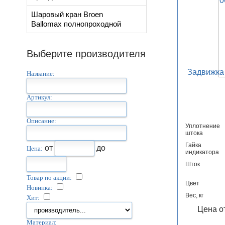
Шаровый кран Broen
Ballomax полнопроходной
Выберите производителя
Задвижка 
Название:
Артикул:
Описание:
Уплотнение
штока
Гайка
от
до
Цена:
индикатора
Шток
Товар по акции:
Цвет
Новинка:
Вес, кг
Хит:
Цена о
Материал: