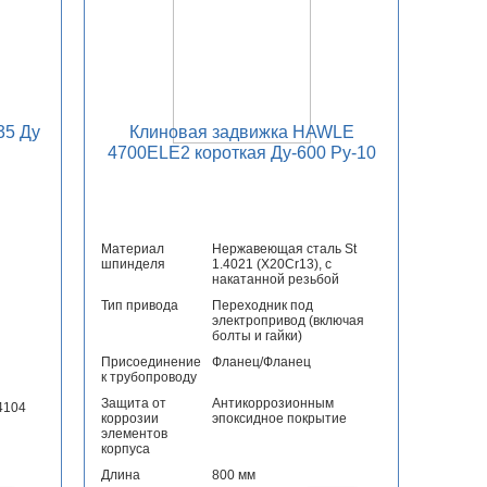
35 Ду
Клиновая задвижка HAWLE
4700ELE2 короткая Ду-600 Ру-10
Материал
Нержавеющая сталь St
шпинделя
1.4021 (X20Cr13), с
накатанной резьбой
Тип привода
Переходник под
электропривод (включая
болты и гайки)
Присоединение
Фланец/Фланец
к трубопроводу
Защита от
Антикоррозионным
4104
коррозии
эпоксидное покрытие
элементов
корпуса
Длина
800 мм