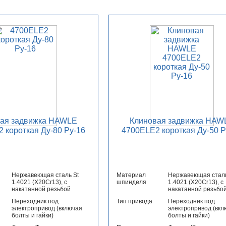
вая задвижка HAWLE
Клиновая задвижка HAW
 короткая Ду-80 Ру-16
4700ELE2 короткая Ду-50 Р
Нержавеющая сталь St
Материал
Нержавеющая сталь
1.4021 (X20Cr13), с
шпинделя
1.4021 (X20Cr13), с
накатанной резьбой
накатанной резьбо
Переходник под
Тип привода
Переходник под
электропривод (включая
электропривод (вкл
болты и гайки)
болты и гайки)