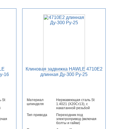
LE
Клиновая задвижка HAWLE 4710E2
у-16
длинная Ду-300 Ру-25
 St
Материал
Нержавеющая сталь St
шпинделя
1.4021 (X20Cr13), с
й
накатанной резьбой
Тип привода
Переходник под
ючая
электропривод (включая
болты и гайки)