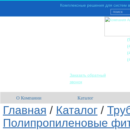
Комплексные решения для систем в
+7
(
+7
(
+7
(
+7
(
Заказать обратный
звонок
О Компании
Каталог
Главная
/
Каталог
/
Тру
Полипропиленовые фит