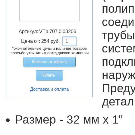
поли
соед
трубы
Артикул:
VTp.707.0.03206
Цена от:
254
руб.
сис
*окончательные цены и наличие товаров
просьба уточнять у сотрудников компании
подкл
Добавить в корзину
наруж
Купить
Преду
Доставка и оплата
детал
Размер - 32 мм х 1"