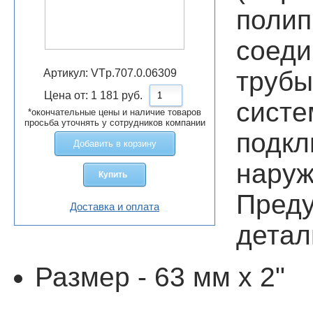
поли
соед
трубы
Артикул:
VTp.707.0.06309
Цена от:
1 181
руб.
сис
*окончательные цены и наличие товаров
просьба уточнять у сотрудников компании
подкл
Добавить в корзину
наруж
Купить
Преду
Доставка и оплата
детал
Размер - 63 мм х 2"