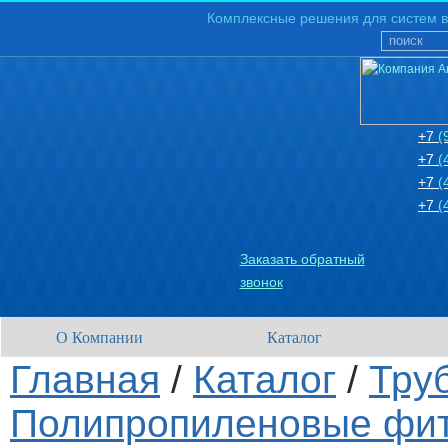
Комплексные решения для систем в
+7
(
+7
(
+7
(
+7
(
Заказать обратный
звонок
О Компании
Каталог
Главная
/
Каталог
/
Тру
Полипропиленовые фит