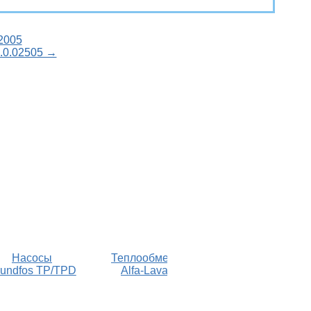
2005
.0.02505 →
Поворотные
Насосы
Теплообменники
затворы
undfos TP/TPD
Alfa-Laval M6
ГРАНВЭЛ ЗП