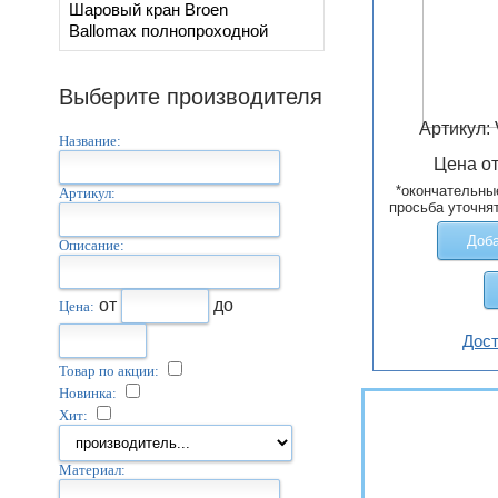
Шаровый кран Broen
Ballomax полнопроходной
Выберите производителя
Артикул:
Название:
Цена о
*окончательны
Артикул:
просьба уточня
Доба
Описание:
от
до
Цена:
Дост
Товар по акции:
Новинка:
Хит:
Материал: