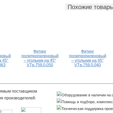
Похожие товар
Фитинг
Фитинг
новый
полипропиленовый
полипропиленовый
а 45°
– угольник на 45°
– угольник на 45°
063
VTp.759.0.050
VTp.759.0.040
рямым поставщиком
Оборудование в наличии на 
я производителей:
Помощь в подборе, комплек
Техническая поддержка прое