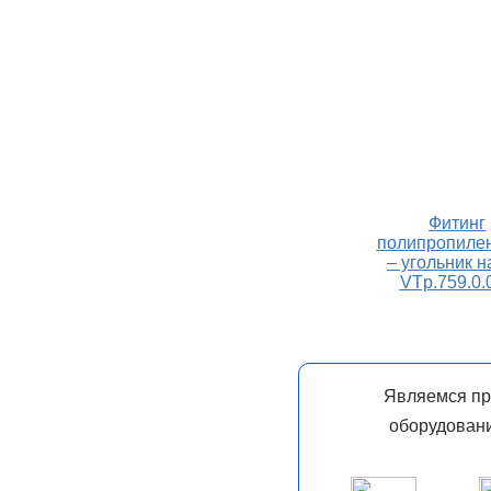
Фитинг
полипропиле
– угольник н
VTp.759.0.
Являемся п
оборудовани