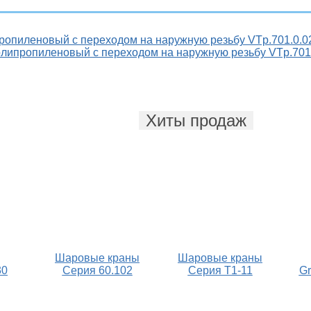
ропиленовый с переходом на наружную резьбу VTp.701.0.0
олипропиленовый с переходом на наружную резьбу VTp.701
Хиты продаж
Шаровые краны
Шаровые краны
30
Серия 60.102
Серия Т1-11
Gr