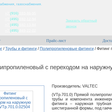
абжения, газоснабжения.
+7
(916)
593-86-95
+7
(495)
592-12-94
Заказать обратный
+7
(495)
592-13-84
звонок
+7
(495)
849-22-02
г
Прайс-лист
Доста
ог
/
Трубы и фитинги
/
Полипропиленовые фитинги
/
Фитинг 
ипропиленовый с переходом на наружну
Производитель: VALTEC
(VTp.701.0) Прямой полипропи
трубы и компонента инженер
фитинга – наружная трубная
шестигранной формы, под гаеч