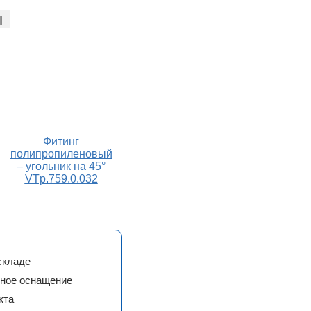
ы
Фитинг
полипропиленовый
– угольник на 45°
VTp.759.0.032
складе
сное оснащение
кта