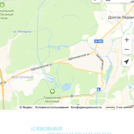
Адрес:
105122
,
г. Москва
,
Щелковское шоссе д.5 офис
713
+7 (916) 593-86-95