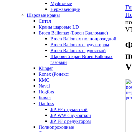
Муфтовые
Гл
Нержавеющие
По
Шаровые краны
Ситал
по
Краны шаровые LD
VT
Broen Ballomax (Броен Балломакс)
Broen Ballomax полнопроходной
Ф
Broen Ballomax с редуктором
Broen Ballomax с рукояткой
п
Шаровый кран Broen Ballomax
газовый
V
Klinger
Ronex (Ронекс)
КМС
Naval
Hogfors
Бивал
Danfoss
JiP-FF с рукояткой
JiP-WW с рукояткой
JiP-FF с редуктором
Полнопроходные