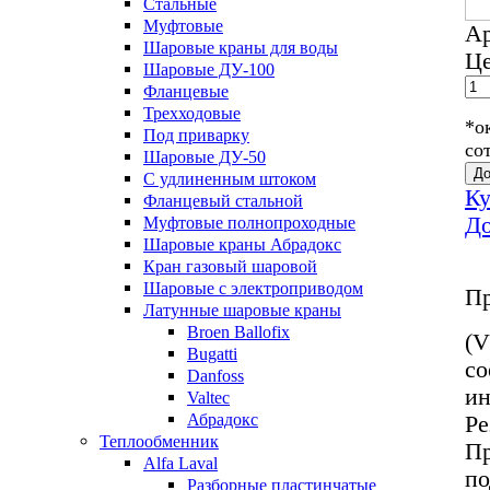
Стальные
Муфтовые
А
Шаровые краны для воды
Це
Шаровые ДУ-100
Фланцевые
Трехходовые
*о
Под приварку
со
Шаровые ДУ-50
До
С удлиненным штоком
Ку
Фланцевый стальной
До
Муфтовые полнопроходные
Шаровые краны Абрадокс
Кран газовый шаровой
Шаровые с электроприводом
Пр
Латунные шаровые краны
Broen Ballofix
(V
Bugatti
со
Danfoss
ин
Valtec
Абрадокс
Ре
Теплообменник
Пр
Alfa Laval
по
Разборные пластинчатые