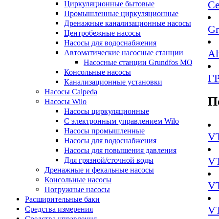
Се
Циркуляционные бытовые
Промышленные циркуляционные
Дренажные канализационные насосы
Gr
Центробежные насосы
Насосы для водоснабжения
Al
Автоматические насосные станции
Насосные станции Grundfos MQ
Консольные насосы
Г
Канализационные установки
Насосы Calpeda
П
Насосы Wilo
Насосы циркуляционные
С электронным управлением Wilo
Насосы промышленные
VT
Насосы для водоснабжения
Насосы для повышения давления
VT
Для грязной/сточной воды
Дренажные и фекальные насосы
Консольные насосы
VT
Погружные насосы
Расширительные баки
VT
Средства измерения
Средства управления