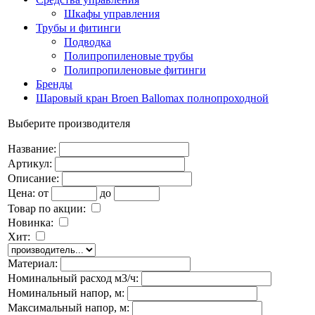
Шкафы управления
Трубы и фитинги
Подводка
Полипропиленовые трубы
Полипропиленовые фитинги
Бренды
Шаровый кран Broen Ballomax полнопроходной
Выберите производителя
Название:
Артикул:
Описание:
Цена:
от
до
Товар по акции:
Новинка:
Хит:
Материал:
Номинальный расход м3/ч:
Номинальный напор, м:
Максимальный напор, м: