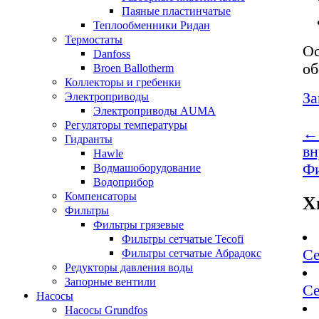
Паяные пластинчатые
Теплообменники Ридан
Термостаты
Ос
Danfoss
об
Broen Ballotherm
Коллекторы и гребенки
За
Электроприводы
Электроприводы AUMA
Регуляторы температуры
← 
Гидранты
вн
Hawle
Фи
Водмашоборудование
Водоприбор
Компенсаторы
Х
Фильтры
Фильтры грязевые
Фильтры сетчатые Tecofi
Се
Фильтры сетчатые Абрадокс
Редукторы давления воды
Запорные вентили
Се
Насосы
Насосы Grundfos