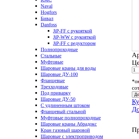
Naval
Hogfors
Бивал
Danfoss
JiP-FF с рукояткой
JiP-WW с рукояткой
JiP-FF с редуктором
Полнопроходные
А
Стальные
Це
Муфтовые
Шаровые краны для воды
Шаровые ДУ-100
Фланцевые
*о
Трехходовые
со
Под приварку
До
Шаровые ДУ-50
Ку
С удлиненным штоком
До
Фланцевый стальной
Муфтовые полнопроходные
Шаровые краны Абрадокс
Пр
Кран газовый шаровой
Шаровые с электроприводом