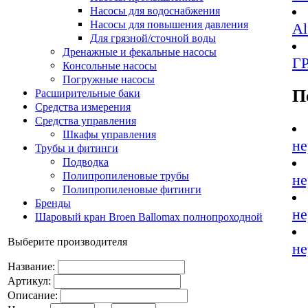
Насосы для водоснабжения
Насосы для повышения давления
Al
Для грязной/сточной воды
Дренажные и фекальные насосы
Г
Консольные насосы
Погружные насосы
П
Расширительные баки
Средства измерения
Средства управления
Шкафы управления
не
Трубы и фитинги
Подводка
Полипропиленовые трубы
не
Полипропиленовые фитинги
Бренды
не
Шаровый кран Broen Ballomax полнопроходной
Выберите производителя
не
Название:
Артикул:
Описание: