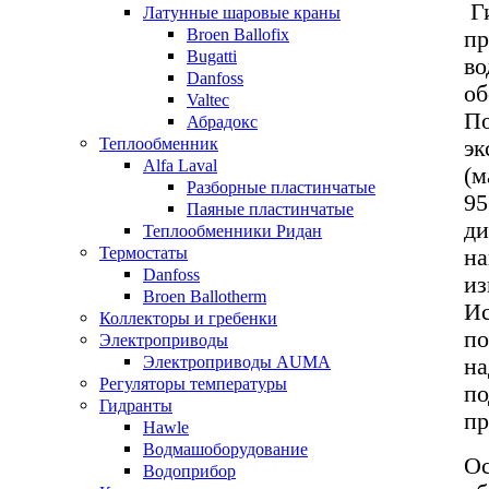
Ги
Латунные шаровые краны
Broen Ballofix
пр
Bugatti
во
Danfoss
об
Valtec
По
Абрадокс
Теплообменник
эк
Alfa Laval
(м
Разборные пластинчатые
95
Паяные пластинчатые
ди
Теплообменники Ридан
Термостаты
на
Danfoss
из
Broen Ballotherm
Ис
Коллекторы и гребенки
по
Электроприводы
Электроприводы AUMA
на
Регуляторы температуры
по
Гидранты
пр
Hawle
Водмашоборудование
Ос
Водоприбор