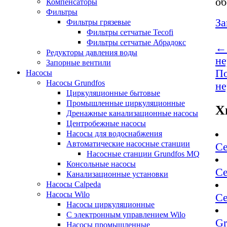
об
Компенсаторы
Фильтры
За
Фильтры грязевые
Фильтры сетчатые Tecofi
Фильтры сетчатые Абрадокс
← 
Редукторы давления воды
не
Запорные вентили
По
Насосы
Насосы Grundfos
не
Циркуляционные бытовые
Промышленные циркуляционные
Х
Дренажные канализационные насосы
Центробежные насосы
Насосы для водоснабжения
Автоматические насосные станции
Се
Насосные станции Grundfos MQ
Консольные насосы
Се
Канализационные установки
Насосы Calpeda
Насосы Wilo
Се
Насосы циркуляционные
С электронным управлением Wilo
Gr
Насосы промышленные