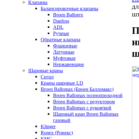
Клапаны
дл
Балансировочные клапаны
шт
Broen Ballorex
Danfoss
ADL
П
Ручные
н
Обратные клапана
Фланцевые
ш
Латунные
Муфтовые
Нержавеющие
Шаровые краны
Ситал
Краны шаровые LD
Broen Ballomax (Броен Балломакс)
Broen Ballomax полнопроходной
Broen Ballomax с редуктором
Broen Ballomax с рукояткой
Шаровый кран Broen Ballomax
газовый
Klinger
Ronex (Ронекс)
КМС