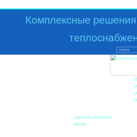
Комплексные решения 
теплоснабжен
+7
(
+7
(
+7
(
+7
(
Заказать обратный
звонок