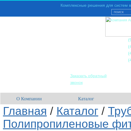
Комплексные решения для систем в
+7
(
+7
(
+7
(
+7
(
Заказать обратный
звонок
О Компании
Каталог
Главная
/
Каталог
/
Тру
Полипропиленовые фит