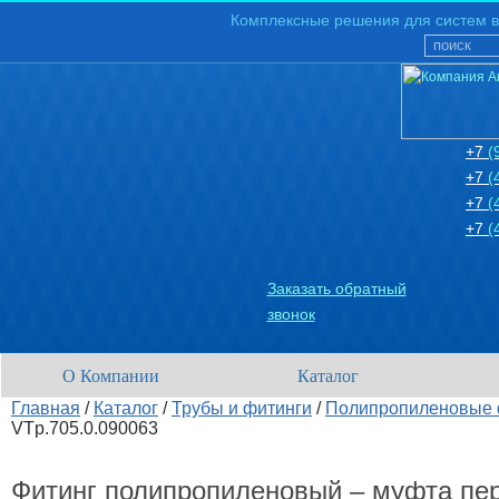
Комплексные решения для систем в
+7
(
+7
(
+7
(
+7
(
Заказать обратный
звонок
О Компании
Каталог
Главная
/
Каталог
/
Трубы и фитинги
/
Полипропиленовые 
VTp.705.0.090063
Фитинг полипропиленовый – муфта пер