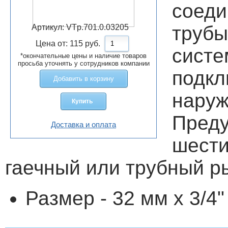
соед
трубы
Артикул:
VTp.701.0.03205
Цена от:
115
руб.
сис
*окончательные цены и наличие товаров
просьба уточнять у сотрудников компании
подкл
Добавить в корзину
наруж
Купить
Пред
Доставка и оплата
шест
гаечный или трубный р
Размер - 32 мм х 3/4"