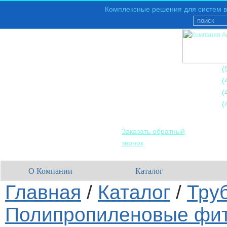
Комплексные решения для систем в
+7
(
+7
(
+7
(
+7
(
Заказать обратный
звонок
О Компании
Каталог
Главная
/
Каталог
/
Тру
Полипропиленовые фит