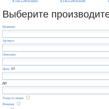
VTp.759.0.063
VTp.759.0.050
Выберите производит
Название:
Артикул:
Описание:
от
Цена:
до
Товар по акции:
Новинка: