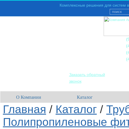
Комплексные решения для систем в
+7
(
+7
(
+7
(
+7
(
Заказать обратный
звонок
О Компании
Каталог
Главная
/
Каталог
/
Тру
Полипропиленовые фит