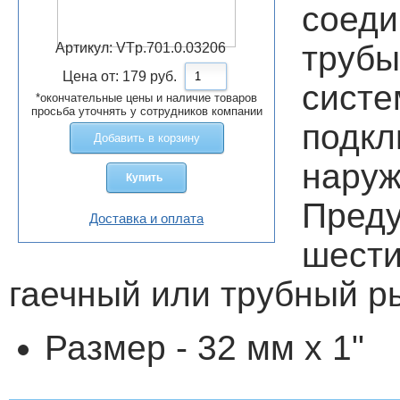
соед
трубы
Артикул:
VTp.701.0.03206
Цена от:
179
руб.
сис
*окончательные цены и наличие товаров
просьба уточнять у сотрудников компании
подкл
Добавить в корзину
наруж
Купить
Пред
Доставка и оплата
шест
гаечный или трубный р
Размер - 32 мм х 1"