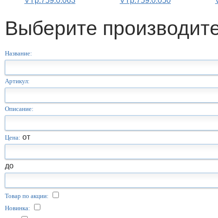
VTp.759.0.063
VTp.759.0.050
Выберите производит
Название:
Артикул:
Описание:
от
Цена:
до
Товар по акции:
Новинка: