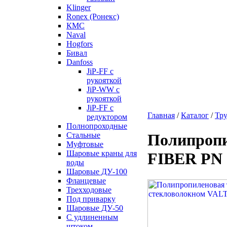
Klinger
Ronex (Ронекс)
КМС
Naval
Hogfors
Бивал
Danfoss
JiP-FF с
рукояткой
JiP-WW с
рукояткой
JiP-FF с
Главная
/
Каталог
/
Тр
редуктором
Полнопроходные
Стальные
Полипропи
Муфтовые
Шаровые краны для
FIBER PN 
воды
Шаровые ДУ-100
Фланцевые
Трехходовые
Под приварку
Шаровые ДУ-50
С удлиненным
штоком