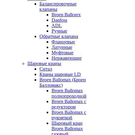
Балансировочные
клапаны
Broen Ballorex
Danfoss
ADL
Ручные
Обратные клапана
Фланцевые
Латунные
Муфтовые
Нержавеющие
Шаровые краны
Ситал
Краны шаровые LD
Broen Ballomax (Броен
Балломакс)
Broen Ballomax
полнопроходной
Broen Ballomax с
редуктором
Broen Ballomax с
рукояткой
Шаровый кран
Broen Ballomax
газовый