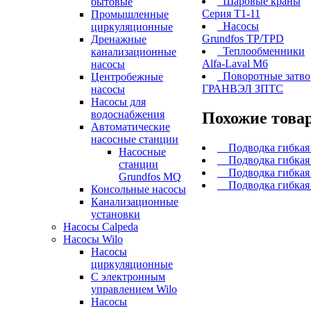
Шаровые краны
бытовые
Серия Т1-11
Промышленные
Насосы
циркуляционные
Grundfos TP/TPD
Дренажные
Теплообменники
канализационные
Alfa-Laval M6
насосы
Поворотные затв
Центробежные
ГРАНВЭЛ ЗПТС
насосы
Насосы для
водоснабжения
Похожие това
Автоматические
насосные станции
Подводка гибкая
Насосные
Подводка гибкая
станции
Подводка гибкая
Grundfos MQ
Подводка гибкая
Консольные насосы
Канализационные
установки
Насосы Calpeda
Насосы Wilo
Насосы
циркуляционные
С электронным
управлением Wilo
Насосы