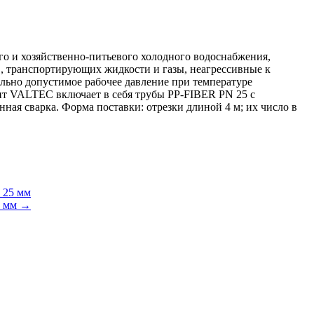
го и хозяйственно-питьевого холодного водоснабжения,
в, транспортирующих жидкости и газы, неагрессивные к
ально допустимое рабочее давление при температуре
ент VALTEC включает в себя трубы PP-FIBER PN 25 с
ая сварка. Форма поставки: отрезки длиной 4 м; их число в
 25 мм
0 мм →