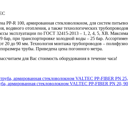
TEC
на PP-R 100, армированная стекловолокном, для систем питьево
ия, водяного отопления, а также технологических трубопроводо
ссы эксплуатации по ГОСТ 32415-2013 – 1, 2, 4, 5, ХВ. Максим
 9 бар, при транспортировке холодной воды – 25 бар. Ассортим
 20 до 90 мм. Технология монтажа трубопроводов – полифузионн
ипоразмера трубы. Приведена цена погонного метра.
 рассчитаем для Вас стоимость оборудования в течение часа!
труба, армированная стекловолокном VALTEC PP-FIBER PN 25,
уба, армированная стекловолокном VALTEC PP-FIBER PN 20, 9