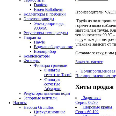
Термостаты
Danfoss
Broen Ballotherm
Производитель: VAL
Коллекторы и гребенки
Электроприводы
Труба из полипропиле
Электроприводы
горячего водоснабжен
AUMA
материалам трубы. Кла
Регуляторы температуры
теплоносителя 90 °С –
Гидранты
наружным диаметром от
Hawle
упаковке зависит от т
Водмашоборудование
Водоприбор
Оставьте заявку, и мы
Компенсаторы
Фильтры
Заказать расчет
Фильтры грязевые
Фильтры
← Полипропиленовая 
сетчатые Tecofi
Полипропиленовая тр
Фильтры
сетчатые
Хиты продаж
Абрадокс
Редукторы давления воды
Задвижки
Запорные вентили
Серия: 06/30
Насосы
Шаровые краны
Насосы Grundfos
Серия 60.102
Циркуляционные