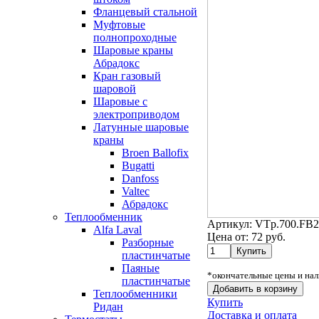
Фланцевый стальной
Муфтовые
полнопроходные
Шаровые краны
Абрадокс
Кран газовый
шаровой
Шаровые с
электроприводом
Латунные шаровые
краны
Broen Ballofix
Bugatti
Danfoss
Valtec
Абрадокс
Теплообменник
Артикул:
VTp.700.FB2
Alfa Laval
Цена от:
72
руб.
Разборные
пластинчатые
Паяные
*окончательные цены и нал
пластинчатые
Добавить в корзину
Теплообменники
Купить
Ридан
Доставка и оплата