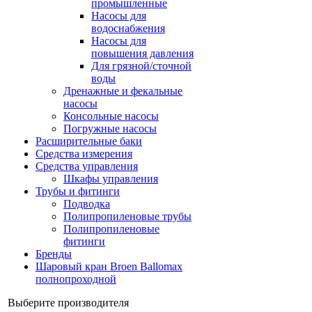
промышленные
Насосы для
водоснабжения
Насосы для
повышения давления
Для грязной/сточной
воды
Дренажные и фекальные
насосы
Консольные насосы
Погружные насосы
Расширительные баки
Средства измерения
Средства управления
Шкафы управления
Трубы и фитинги
Подводка
Полипропиленовые трубы
Полипропиленовые
фитинги
Бренды
Шаровый кран Broen Ballomax
полнопроходной
Выберите производителя