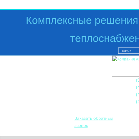
Комплексные решения 
теплоснабжен
+7
(
+7
(
+7
(
+7
(
Заказать обратный
звонок