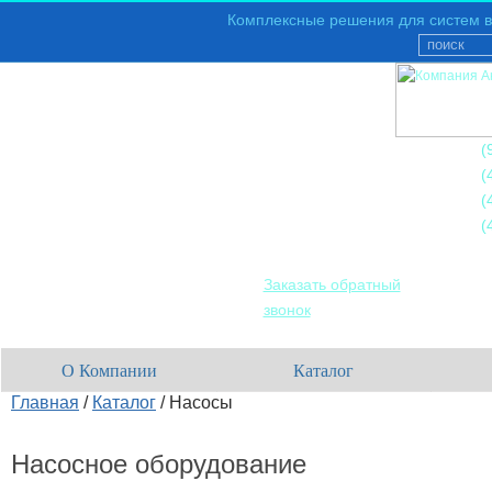
Комплексные решения для систем в
+7
(
+7
(
+7
(
+7
(
Заказать обратный
звонок
О Компании
Каталог
Главная
/
Каталог
/
Насосы
Насосное оборудование