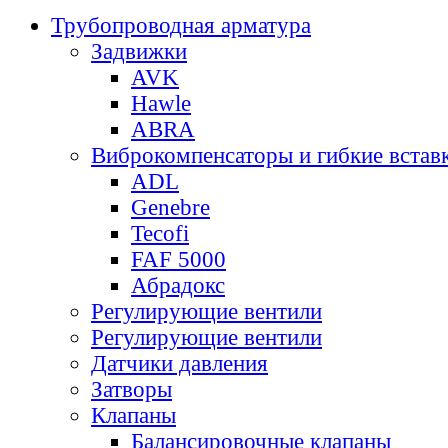
Трубопроводная арматура
Задвижки
AVK
Hawle
ABRA
Виброкомпенсаторы и гибкие встав
ADL
Genebre
Tecofi
FAF 5000
Абрадокс
Регулирующие вентили
Регулирующие вентили
Датчики давления
Затворы
Клапаны
Балансировочные клапаны