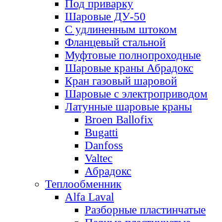
Под приварку
Шаровые ДУ-50
С удлиненным штоком
Фланцевый стальной
Муфтовые полнопроходные
Шаровые краны Абрадокс
Кран газовый шаровой
Шаровые с электроприводом
Латунные шаровые краны
Broen Ballofix
Bugatti
Danfoss
Valtec
Абрадокс
Теплообменник
Alfa Laval
Разборные пластинчатые