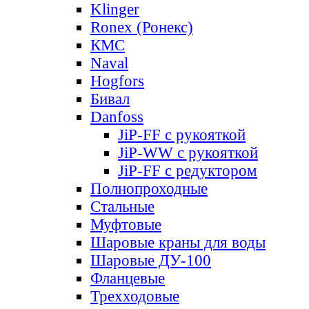
Klinger
Ronex (Ронекс)
КМС
Naval
Hogfors
Бивал
Danfoss
JiP-FF с рукояткой
JiP-WW с рукояткой
JiP-FF с редуктором
Полнопроходные
Стальные
Муфтовые
Шаровые краны для воды
Шаровые ДУ-100
Фланцевые
Трехходовые