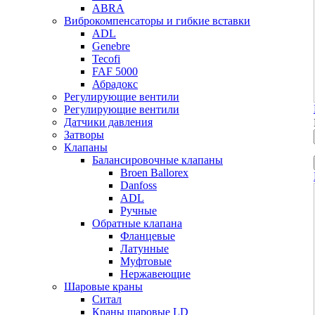
ABRA
Виброкомпенсаторы и гибкие вставки
ADL
Genebre
Tecofi
FAF 5000
Абрадокс
Регулирующие вентили
Регулирующие вентили
Датчики давления
Затворы
Клапаны
Балансировочные клапаны
Broen Ballorex
Danfoss
ADL
Ручные
Обратные клапана
Фланцевые
Латунные
Муфтовые
Нержавеющие
Шаровые краны
Ситал
Краны шаровые LD