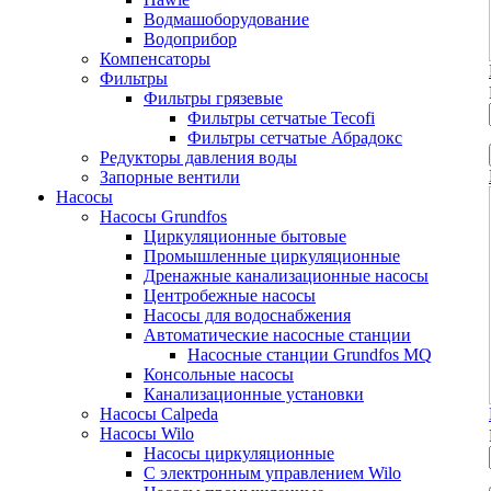
Водмашоборудование
Водоприбор
Компенсаторы
Фильтры
Фильтры грязевые
Фильтры сетчатые Tecofi
Фильтры сетчатые Абрадокс
Редукторы давления воды
Запорные вентили
Насосы
Насосы Grundfos
Циркуляционные бытовые
Промышленные циркуляционные
Дренажные канализационные насосы
Центробежные насосы
Насосы для водоснабжения
Автоматические насосные станции
Насосные станции Grundfos MQ
Консольные насосы
Канализационные установки
Насосы Calpeda
Насосы Wilo
Насосы циркуляционные
С электронным управлением Wilo