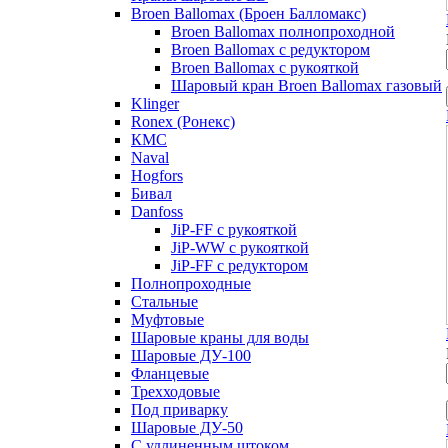
Broen Ballomax (Броен Балломакс)
Broen Ballomax полнопроходной
Broen Ballomax с редуктором
Broen Ballomax с рукояткой
Шаровый кран Broen Ballomax газовый
Klinger
Ronex (Ронекс)
КМС
Naval
Hogfors
Бивал
Danfoss
JiP-FF с рукояткой
JiP-WW с рукояткой
JiP-FF с редуктором
Полнопроходные
Стальные
Муфтовые
Шаровые краны для воды
Шаровые ДУ-100
Фланцевые
Трехходовые
Под приварку
Шаровые ДУ-50
С удлиненным штоком