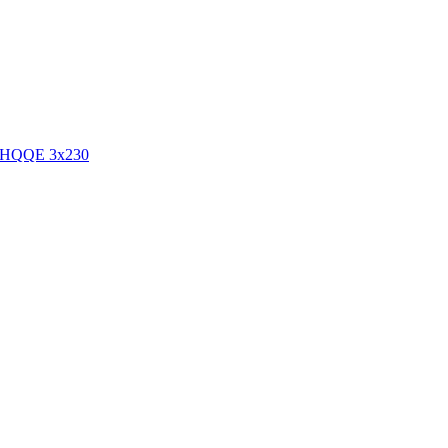
E-HQQE 3х230