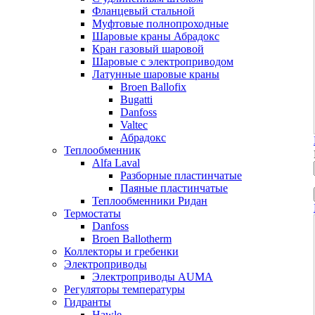
Фланцевый стальной
Муфтовые полнопроходные
Шаровые краны Абрадокс
Кран газовый шаровой
Шаровые с электроприводом
Латунные шаровые краны
Broen Ballofix
Bugatti
Danfoss
Valtec
Абрадокс
Теплообменник
Alfa Laval
Разборные пластинчатые
Паяные пластинчатые
Теплообменники Ридан
Термостаты
Danfoss
Broen Ballotherm
Коллекторы и гребенки
Электроприводы
Электроприводы AUMA
Регуляторы температуры
Гидранты
Hawle