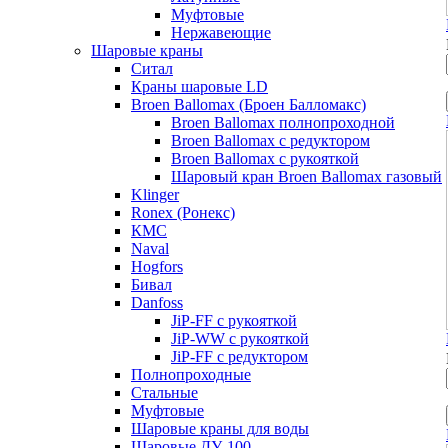
Муфтовые
Нержавеющие
Шаровые краны
Ситал
Краны шаровые LD
Broen Ballomax (Броен Балломакс)
Broen Ballomax полнопроходной
Broen Ballomax с редуктором
Broen Ballomax с рукояткой
Шаровый кран Broen Ballomax газовый
Klinger
Ronex (Ронекс)
КМС
Naval
Hogfors
Бивал
Danfoss
JiP-FF с рукояткой
JiP-WW с рукояткой
JiP-FF с редуктором
Полнопроходные
Стальные
Муфтовые
Шаровые краны для воды
Шаровые ДУ-100