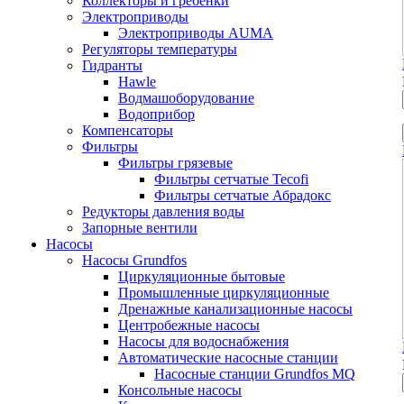
Коллекторы и гребенки
Электроприводы
Электроприводы AUMA
Регуляторы температуры
Гидранты
Hawle
Водмашоборудование
Водоприбор
Компенсаторы
Фильтры
Фильтры грязевые
Фильтры сетчатые Tecofi
Фильтры сетчатые Абрадокс
Редукторы давления воды
Запорные вентили
Насосы
Насосы Grundfos
Циркуляционные бытовые
Промышленные циркуляционные
Дренажные канализационные насосы
Центробежные насосы
Насосы для водоснабжения
Автоматические насосные станции
Насосные станции Grundfos MQ
Консольные насосы