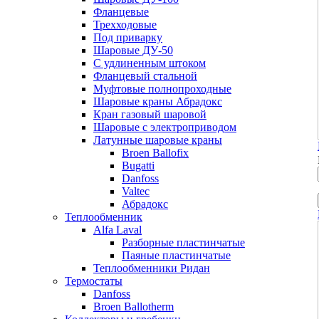
Фланцевые
Трехходовые
Под приварку
Шаровые ДУ-50
С удлиненным штоком
Фланцевый стальной
Муфтовые полнопроходные
Шаровые краны Абрадокс
Кран газовый шаровой
Шаровые с электроприводом
Латунные шаровые краны
Broen Ballofix
Bugatti
Danfoss
Valtec
Абрадокс
Теплообменник
Alfa Laval
Разборные пластинчатые
Паяные пластинчатые
Теплообменники Ридан
Термостаты
Danfoss
Broen Ballotherm