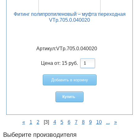
Фитинг полипропиленовый – муфта переходная
VTp.705.0.040020
Артикул:
VTp.705.0.040020
Цена от:
15
руб.
Добавить в корзину
Купить
«
1
2
[3]
4
5
6
7
8
9
10
...
»
Выберите производителя