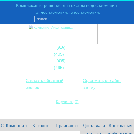
Комплексные решения для систем водоснабжения,
теплоснабжения, газоснабжения.
+7
(916)
593-86-95
+7
(495)
592-12-94
+7
(495)
592-13-84
+7
(495)
849-22-02
Заказать обратный
Оформить
онлайн-
звонок
заявку
Корзина
(0)
МЕНЮ
О Компании
Каталог
Прайс-лист
Доставка и
Контактная
оплата
информация