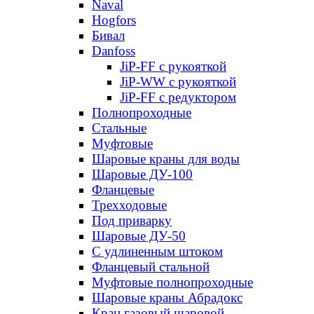
Naval
Hogfors
Бивал
Danfoss
JiP-FF с рукояткой
JiP-WW с рукояткой
JiP-FF с редуктором
Полнопроходные
Стальные
Муфтовые
Шаровые краны для воды
Шаровые ДУ-100
Фланцевые
Трехходовые
Под приварку
Шаровые ДУ-50
С удлиненным штоком
Фланцевый стальной
Муфтовые полнопроходные
Шаровые краны Абрадокс
Кран газовый шаровой