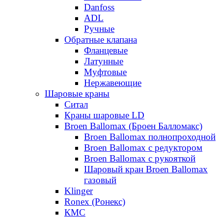
Danfoss
ADL
Ручные
Обратные клапана
Фланцевые
Латунные
Муфтовые
Нержавеющие
Шаровые краны
Ситал
Краны шаровые LD
Broen Ballomax (Броен Балломакс)
Broen Ballomax полнопроходной
Broen Ballomax с редуктором
Broen Ballomax с рукояткой
Шаровый кран Broen Ballomax
газовый
Klinger
Ronex (Ронекс)
КМС