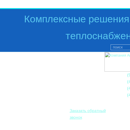
Комплексные решения 
теплоснабжен
+7
(
+7
(
+7
(
+7
(
Заказать обратный
звонок