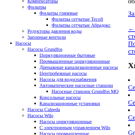
об
Компенсаторы
Фильтры
За
Фильтры грязевые
Фильтры сетчатые Tecofi
Фильтры сетчатые Абрадокс
← 
Редукторы давления воды
ст
Запорные вентили
По
Насосы
Насосы Grundfos
ст
Циркуляционные бытовые
Промышленные циркуляционные
Х
Дренажные канализационные насосы
Центробежные насосы
Насосы для водоснабжения
Автоматические насосные станции
Се
Насосные станции Grundfos MQ
Консольные насосы
Се
Канализационные установки
Насосы Calpeda
Насосы Wilo
Се
Насосы циркуляционные
С электронным управлением Wilo
Gr
Насосы промышленные