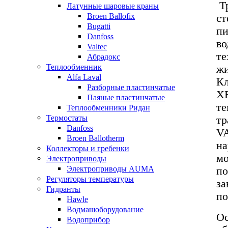
Тр
Латунные шаровые краны
Broen Ballofix
ст
Bugatti
пи
Danfoss
во
Valtec
те
Абрадокс
Теплообменник
жи
Alfa Laval
Кл
Разборные пластинчатые
ХВ
Паяные пластинчатые
те
Теплообменники Ридан
Термостаты
тр
Danfoss
VA
Broen Ballotherm
на
Коллекторы и гребенки
мо
Электроприводы
Электроприводы AUMA
по
Регуляторы температуры
за
Гидранты
по
Hawle
Водмашоборудование
Ос
Водоприбор