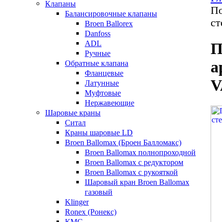
Клапаны
По
Балансировочные клапаны
ст
Broen Ballorex
Danfoss
ADL
П
Ручные
а
Обратные клапана
Фланцевые
V
Латунные
Муфтовые
Нержавеющие
Шаровые краны
Ситал
Краны шаровые LD
Broen Ballomax (Броен Балломакс)
Broen Ballomax полнопроходной
Broen Ballomax с редуктором
Broen Ballomax с рукояткой
Шаровый кран Broen Ballomax
газовый
Klinger
Ronex (Ронекс)
КМС