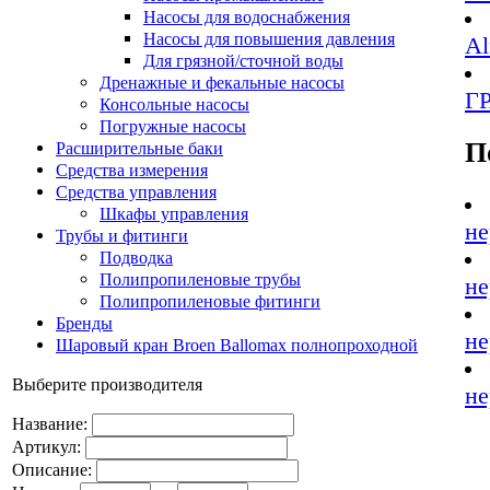
Насосы для водоснабжения
Насосы для повышения давления
Al
Для грязной/сточной воды
Дренажные и фекальные насосы
Г
Консольные насосы
Погружные насосы
П
Расширительные баки
Средства измерения
Средства управления
Шкафы управления
не
Трубы и фитинги
Подводка
Полипропиленовые трубы
не
Полипропиленовые фитинги
Бренды
не
Шаровый кран Broen Ballomax полнопроходной
Выберите производителя
не
Название:
Артикул:
Описание: