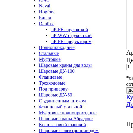
Naval
Hogfors
Бивал
Danfoss
JiP-FF с рукояткой
JiP-WW с рукояткой
JiP-FF с редуктором
Полнопроходные
А
Стальные
Це
Муфтовые
Шаровые краны для воды
Шаровые ДУ-100
Фланцевые
*о
Трехходовые
со
Под приварку
До
Шаровые ДУ-50
Ку
С удлиненным штоком
До
Фланцевый стальной
Муфтовые полнопроходные
Шаровые краны Абрадокс
Пр
Кран газовый шаровой
Шаровые с электроприводом