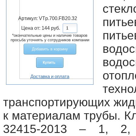
стек
пить
Артикул:
VTp.700.FB20.32
Цена от:
144
руб.
пит
*окончательные цены и наличие товаров
просьба уточнять у сотрудников компании
водо
Добавить в корзину
водо
Купить
ото
Доставка и оплата
техно
транспортирующих жидк
к материалам трубы. К
32415-2013 – 1, 2,