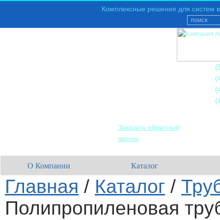
Комплексные решения для систем в
+7
(
+7
(
+7
(
+7
(
Заказать обратный
звонок
О Компании
Каталог
Главная
/
Каталог
/
Тру
Полипропиленовая тру