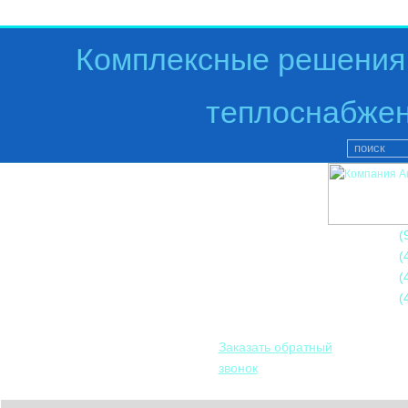
Комплексные решения 
теплоснабжен
+7
(
+7
(
+7
(
+7
(
Заказать обратный
звонок