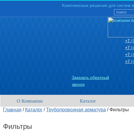
Комплексные решения для систем в
+7
(
+7
(
+7
(
+7
(
Заказать обратный
звонок
О Компании
Каталог
Главная
/
Каталог
/
Трубопроводная арматура
/
Фильтры
Фильтры