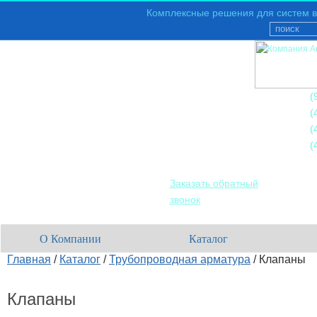
Комплексные решения для систем в
+7
(
+7
(
+7
(
+7
(
Заказать обратный
звонок
О Компании
Каталог
Главная
/
Каталог
/
Трубопроводная арматура
/
Клапаны
Клапаны