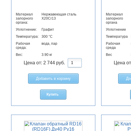
Материал
Нержавеющая сталь
Материал
запорного
X20Cr13
запорного
органа:
органа
Уплотнение:
Графит
Уплотнение
Температура:
300 °C
Температура
Рабочая
вода, пар
Рабочая
среда:
среда
Вес:
3.90 кг
Вес
Цена от:
2 744
руб.
Цена от
Добавить в корзину
До
Купить