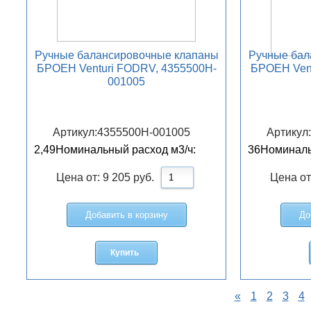
Ручные балансировочные клапаны
Ручные бал
БРОЕН Venturi FODRV, 4355500H-
БРОЕН Vent
001005
Артикул:
4355500H-001005
Артикул
2,49
Номинальный расход м3/ч:
36
Номиналь
Цена от:
9 205
руб.
Цена от
Добавить в корзину
До
Купить
«
1
2
3
4