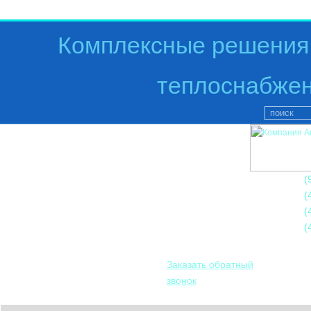
Комплексные решения 
теплоснабжен
+7
(
+7
(
+7
(
+7
(
Заказать обратный
звонок