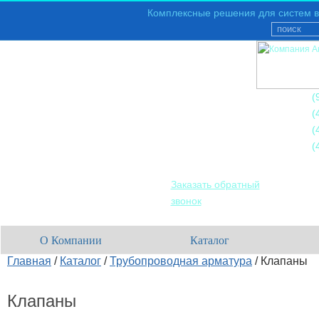
Комплексные решения для систем в
+7
(
+7
(
+7
(
+7
(
Заказать обратный
звонок
О Компании
Каталог
Главная
/
Каталог
/
Трубопроводная арматура
/
Клапаны
Клапаны